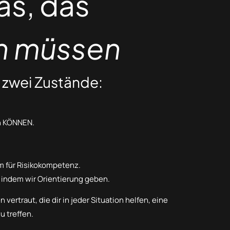
as, das
en müssen
 zwei Zustände:
en KÖNNEN.
um für Risikokompetenz.
 indem wir Orientierung geben.
vertraut, die dir in jeder Situation helfen, eine
u treffen.